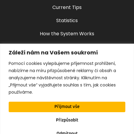
Current Tips
Statistics
How the System Works
About us
Záleží nám na Vašem soukromí
FAQ
Pomocí cookies vylepšujeme příjemnost prohlížení,
nabízíme na míru přizpůsobené reklamy či obsah a
Contact
analyzujeme návštěvnost stránky. Kliknutím na
„Přijmout vše“ vyjadřujete souhlas s tím, jak cookies
Privacy Policy
používáme.
Terms & Conditions
Přijmout vše
Přizpůsobit
© Copyright 2025
Odmítnout